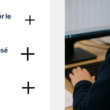
r le
isé