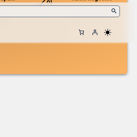
Search Button
Des prix compétitifs
adaptés aux volumes.
 et de