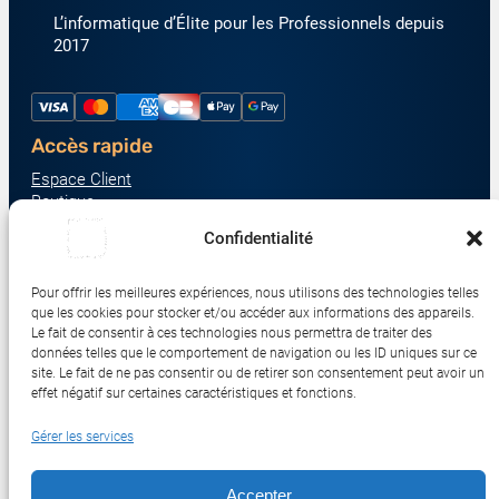
L’informatique d’Élite pour les Professionnels depuis
2017
Accès rapide
Espace Client
Boutique
À propos
Confidentialité
Nous contacter
Nos catégories produit
Pour offrir les meilleures expériences, nous utilisons des technologies telles
Écrans & Moniteurs
que les cookies pour stocker et/ou accéder aux informations des appareils.
Serveurs & Stockage
Le fait de consentir à ces technologies nous permettra de traiter des
données telles que le comportement de navigation ou les ID uniques sur ce
Impression & Consommables
site. Le fait de ne pas consentir ou de retirer son consentement peut avoir un
Ordinateurs & Tablettes
effet négatif sur certaines caractéristiques et fonctions.
Périphériques & Accessoires
Gérer les services
Réseau & IoT
Accepter