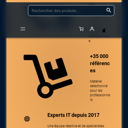
en
Aller
Search Button
Search
for:
24/48h
au
contenu
Livraison
partout en
France
métropolitain
Accueil
/
Boutique
/
Logiciels & Cloud
/
Antivirus et logiciels de
e.
sécurité
/
Logiciel de vidéosurveillance
/ CISCO Meraki MV Enterprise
License and Support 1 Years
+35 000
référenc
es
Matériel
sélectionné
pour les
professionne
ls.
Experts IT depuis 2017
Une équipe réactive et de spécialistes.