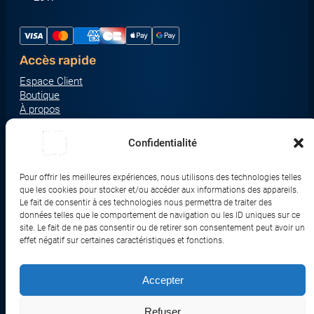
Accès rapide
Espace Client
Boutique
À propos
Nous contacter
Nos catégories produit
Confidentialité
Écrans & Moniteurs
Serveurs & Stockage
Pour offrir les meilleures expériences, nous utilisons des technologies telles
que les cookies pour stocker et/ou accéder aux informations des appareils.
Impression & Consommables
Le fait de consentir à ces technologies nous permettra de traiter des
Ordinateurs & Tablettes
données telles que le comportement de navigation ou les ID uniques sur ce
site. Le fait de ne pas consentir ou de retirer son consentement peut avoir un
Périphériques & Accessoires
effet négatif sur certaines caractéristiques et fonctions.
Réseau & IoT
Accepter
© 2017-2026 SWEBETECH – Tous droits réservés
Refuser
Mentions légales
Conditions Générales de Vente