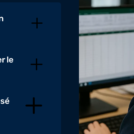
n
r le
isé