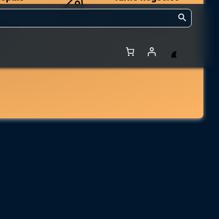
Search Button
Des prix compétitifs
adaptés aux volumes.
 et de
ars