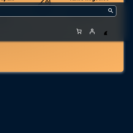
Search Button
Des prix compétitifs
adaptés aux volumes.
 et de