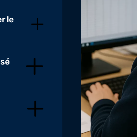
r le
isé