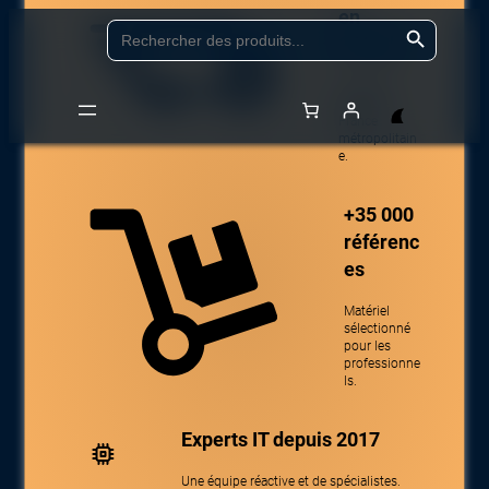
en
Aller
Search Button
Search
for:
24/48h
au
contenu
Livraison
partout en
France
métropolitain
Accueil
/
Boutique
/
Composants
/
Composants
e.
Accessoires
/
Accessoires de carte graphique
/ CISCO NVIDIA NVL-4way
Bridge for H200 GPU
+35 000
référenc
es
Matériel
sélectionné
pour les
professionne
ls.
Experts IT depuis 2017
Une équipe réactive et de spécialistes.