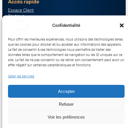
Accès rapide
Espace Client
Boutique
À propos
Confidentialité
Nous contacter
Nos catégories produit
Pour offrir les meilleures expériences, nous utilisons des technologies telles
Écrans & Moniteurs
que les cookies pour stocker et/ou accéder aux informations des appareils.
Serveurs & Stockage
Le fait de consentir à ces technologies nous permettra de traiter des
données telles que le comportement de navigation ou les ID uniques sur ce
Impression & Consommables
site. Le fait de ne pas consentir ou de retirer son consentement peut avoir un
Ordinateurs & Tablettes
effet négatif sur certaines caractéristiques et fonctions.
Périphériques & Accessoires
Gérer les services
Réseau & IoT
Accepter
© 2017-2026 SWEBETECH – Tous droits réservés
Refuser
Mentions légales
Conditions Générales de Vente
Politique de Confidentialité
Politique de Cookies
Politique de Transport
Remboursements et Retours
Voir les préférences
Réalisé et optimisé par Swebetech