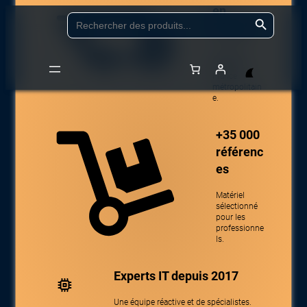
en
Aller
Search Button
Search
for:
24/48h
au
contenu
Livraison
partout en
France
métropolitain
Accueil
/
Boutique
/
Serveur, stockage et onduleur
/
Serveurs, stockage,
e.
UPS – Accessoires
/
Accessoires UPS et batteries
/ EATON HOTSWAP
MBP 4 FR
+35 000
référenc
es
Matériel
sélectionné
pour les
professionne
ls.
Experts IT depuis 2017
Une équipe réactive et de spécialistes.