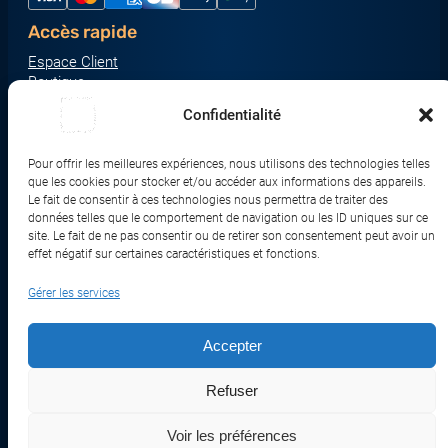
Accès rapide
Espace Client
Boutique
À propos
Confidentialité
Nous contacter
Nos catégories produit
Pour offrir les meilleures expériences, nous utilisons des technologies telles
Écrans & Moniteurs
que les cookies pour stocker et/ou accéder aux informations des appareils.
Serveurs & Stockage
Le fait de consentir à ces technologies nous permettra de traiter des
données telles que le comportement de navigation ou les ID uniques sur ce
Impression & Consommables
site. Le fait de ne pas consentir ou de retirer son consentement peut avoir un
Ordinateurs & Tablettes
effet négatif sur certaines caractéristiques et fonctions.
Périphériques & Accessoires
Gérer les services
Réseau & IoT
Accepter
© 2017-2026 SWEBETECH – Tous droits réservés
Refuser
Mentions légales
Conditions Générales de Vente
Politique de Confidentialité
Politique de Cookies
Politique de Transport
Remboursements et Retours
Voir les préférences