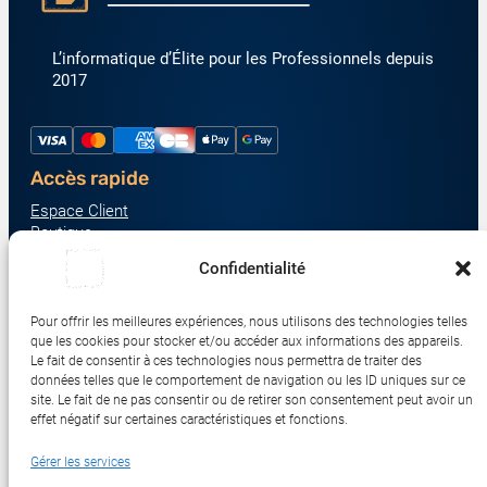
L’informatique d’Élite pour les Professionnels depuis
2017
Accès rapide
Espace Client
Boutique
À propos
Confidentialité
Nous contacter
Nos catégories produit
Pour offrir les meilleures expériences, nous utilisons des technologies telles
Écrans & Moniteurs
que les cookies pour stocker et/ou accéder aux informations des appareils.
Serveurs & Stockage
Le fait de consentir à ces technologies nous permettra de traiter des
données telles que le comportement de navigation ou les ID uniques sur ce
Impression & Consommables
site. Le fait de ne pas consentir ou de retirer son consentement peut avoir un
Ordinateurs & Tablettes
effet négatif sur certaines caractéristiques et fonctions.
Périphériques & Accessoires
Gérer les services
Réseau & IoT