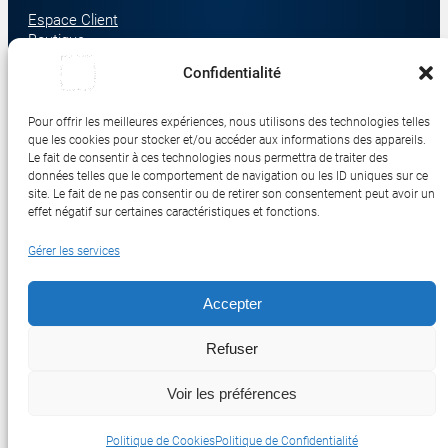
Espace Client
Boutique
À propos
Confidentialité
Nous contacter
Nos catégories produit
Pour offrir les meilleures expériences, nous utilisons des technologies telles
Écrans & Moniteurs
que les cookies pour stocker et/ou accéder aux informations des appareils.
Serveurs & Stockage
Le fait de consentir à ces technologies nous permettra de traiter des
données telles que le comportement de navigation ou les ID uniques sur ce
Impression & Consommables
site. Le fait de ne pas consentir ou de retirer son consentement peut avoir un
Ordinateurs & Tablettes
effet négatif sur certaines caractéristiques et fonctions.
Périphériques & Accessoires
Gérer les services
Réseau & IoT
Accepter
© 2017-2026 SWEBETECH – Tous droits réservés
Refuser
Mentions légales
Conditions Générales de Vente
Politique de Confidentialité
Politique de Cookies
Politique de Transport
Remboursements et Retours
Voir les préférences
Réalisé et optimisé par Swebetech
Politique de Cookies
Politique de Confidentialité