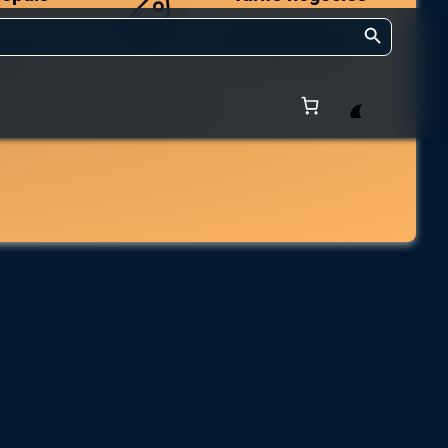
Search Button
Des prix compétitifs
adaptés aux volumes.
 et de