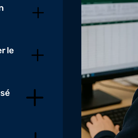
n
r le
isé