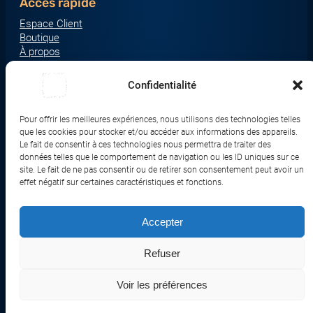
Accès rapide
Espace Client
Boutique
À propos
Nous contacter
Nos catégories produit
Confidentialité
Écrans & Moniteurs
Serveurs & Stockage
Pour offrir les meilleures expériences, nous utilisons des technologies telles
que les cookies pour stocker et/ou accéder aux informations des appareils.
Impression & Consommables
Le fait de consentir à ces technologies nous permettra de traiter des
Ordinateurs & Tablettes
données telles que le comportement de navigation ou les ID uniques sur ce
site. Le fait de ne pas consentir ou de retirer son consentement peut avoir un
Périphériques & Accessoires
effet négatif sur certaines caractéristiques et fonctions.
Réseau & IoT
Accepter
© 2017-2026 SWEBETECH – Tous droits réservés
Refuser
Mentions légales
Conditions Générales de Vente
Politique de Confidentialité
Politique de Cookies
Politique de Transport
Remboursements et Retours
Voir les préférences
Réalisé et optimisé par Swebetech