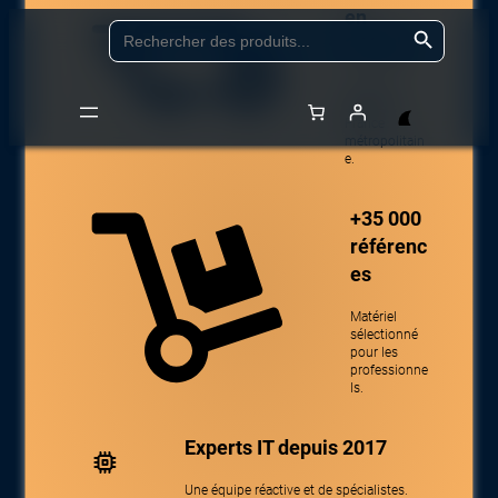
en
Aller
Search Button
Search
for:
24/48h
au
contenu
Livraison
partout en
France
métropolitain
Accueil
/
Boutique
/
Gaming
/
Gaming – Accessoires
/
Casques et haut-
e.
parleurs Gaming
/ LEXIP X WARNER – HOGWARTS LEGACY – ANCIENT
MAGIC HEADSET
+35 000
référenc
es
Matériel
sélectionné
pour les
professionne
ls.
Experts IT depuis 2017
Une équipe réactive et de spécialistes.