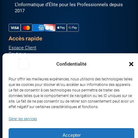
L’informatique d’Élite pour les Professionnels depuis
2017
Accès rapide
Espace Client
Boutique
À propos
Confidentialité
Nous contacter
Nos catégories produit
Pour offrir les meilleures expériences, nous utilisons des technologies telles
Écrans & Moniteurs
que les cookies pour stocker et/ou accéder aux informations des appareils.
Serveurs & Stockage
Le fait de consentir à ces technologies nous permettra de traiter des
données telles que le comportement de navigation ou les ID uniques sur ce
Impression & Consommables
site. Le fait de ne pas consentir ou de retirer son consentement peut avoir un
Ordinateurs & Tablettes
effet négatif sur certaines caractéristiques et fonctions.
Périphériques & Accessoires
Gérer les services
Réseau & IoT
Accepter