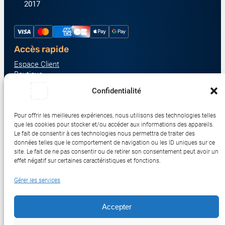
2017
Accès rapide
Espace Client
Boutique
À propos
Confidentialité
Nous contacter
Nos catégories produit
Pour offrir les meilleures expériences, nous utilisons des technologies telles
Écrans & Moniteurs
que les cookies pour stocker et/ou accéder aux informations des appareils.
Serveurs & Stockage
Le fait de consentir à ces technologies nous permettra de traiter des
données telles que le comportement de navigation ou les ID uniques sur ce
Impression & Consommables
site. Le fait de ne pas consentir ou de retirer son consentement peut avoir un
Ordinateurs & Tablettes
effet négatif sur certaines caractéristiques et fonctions.
Périphériques & Accessoires
Gérer les services
Réseau & IoT
Accepter
© 2017-2026 SWEBETECH – Tous droits réservés