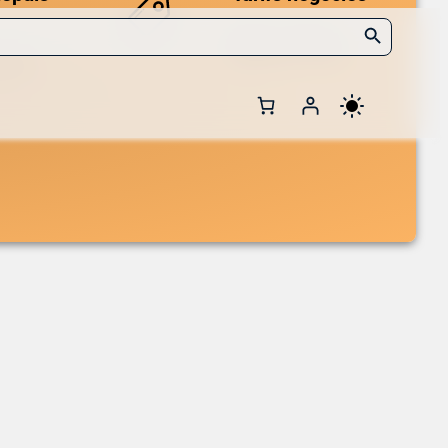
Search Button
Des prix compétitifs
adaptés aux volumes.
 et de
Pack MVL 2Licenses CoreLic