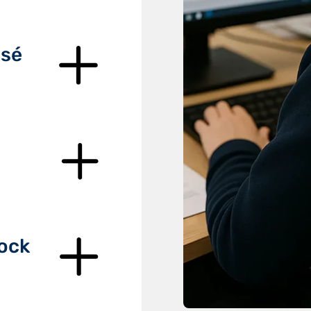
isé
tock