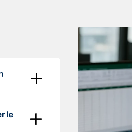
n
r le