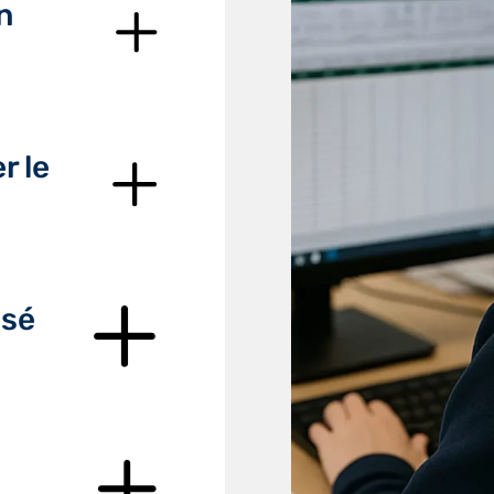
n
r le
isé