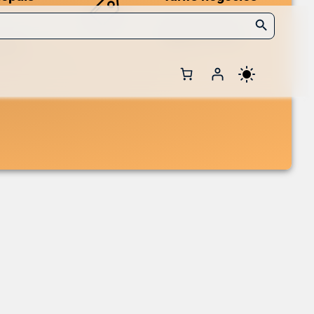
Search Button
Des prix compétitifs
adaptés aux volumes.
 et de
VL CoreLic