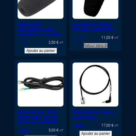
EPOS PS 01
EPOS PS 02 Spare
microphone wind
Mic foam DW20/30
shield for CC and SH
EPOS
11,00
€
series
HT
EPOS
2,50
€
HT
Retour dans 8j
Ajouter au panier
EPOS RJ 45 – RJ9 –
EPOS RJ45-2.5mm
Audio cable for DW
audio cable
Office series 80cm
EPOS
17,00
€
HT
EPOS
5,00
€
HT
Ajouter au panier