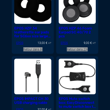
EPOS HZP 34
EPOS HZP 46 Foam
leatherette ear pads
Earpad SC 40/70 2
for SC6xx size large
pcs
2pieces
EPOS
13,00
€
EPOS
9,00
€
HT
HT
Retour dans 8j
Retour dans 23j
EPOS IMPACT CH 30
EPOS Mute switch
USB charging cable
box: EasyDisconnect
to mute switch box to
EPOS
32,00
€
HT