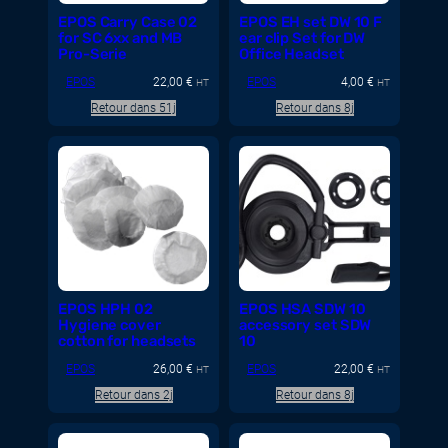
EPOS Carry Case 02
EPOS EH set DW 10 F
for SC 6xx and MB
ear clip Set for DW
Pro-Serie
Office Headset
EPOS
22,00
€
EPOS
4,00
€
HT
HT
Retour dans 51j
Retour dans 8j
EPOS HPH 02
EPOS HSA SDW 10
Hygiene cover
accessory set SDW
cotton for headsets
10
EPOS
26,00
€
EPOS
22,00
€
HT
HT
Retour dans 2j
Retour dans 8j