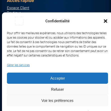
Accès rapide
Espace Client
Boutique
À propos
Confidentialité
Nous contacter
Nos catégories produit
Pour offrir les meilleures expériences, nous utilisons des technologies telles
Écrans & Moniteurs
que les cookies pour stocker et/ou accéder aux informations des appareils.
Serveurs & Stockage
Le fait de consentir à ces technologies nous permettra de traiter des
données telles que le comportement de navigation ou les ID uniques sur ce
Impression & Consommables
site. Le fait de ne pas consentir ou de retirer son consentement peut avoir un
Ordinateurs & Tablettes
effet négatif sur certaines caractéristiques et fonctions.
Périphériques & Accessoires
Gérer les services
Réseau & IoT
Accepter
© 2017-2026 SWEBETECH – Tous droits réservés
Refuser
Mentions légales
Conditions Générales de Vente
Politique de Confidentialité
Politique de Cookies
Politique de Transport
Remboursements et Retours
Voir les préférences
Réalisé et optimisé par Swebetech