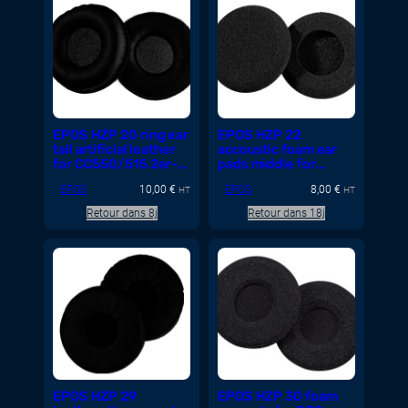
EPOS HZP 20 ring ear
EPOS HZP 22
tall artificial leather
accoustic foam ear
for CC550/515 2er-
pads middle for
Pack
CC540 SH350 BW
EPOS
10,00
€
EPOS
8,00
€
HT
900 head band
HT
Retour dans 8j
Retour dans 18j
EPOS HZP 29
EPOS HZP 30 foam