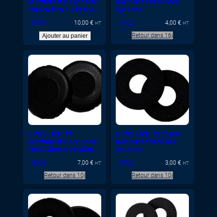
leatherette ear pads
ear pads for SC2xx
for DW Pro 1 + Pro 2
2pieces
MB Pro 2pcs
EPOS
10,00
€
EPOS
4,00
€
HT
HT
Retour dans 16j
Ajouter au panier
EPOS HZP 31
EPOS HZP 32 foam
leatherette ear pads
ear pads for SCx0
for SC2xx and SCx0
2pieces
2pieces
EPOS
7,00
€
EPOS
3,00
€
HT
HT
Retour dans 10j
Retour dans 10j