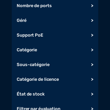
Appareils IoT : Connectivité et
Nombre de ports
performance
Dans notre sous-catégorie
Géré
Appareils IoT
, vous trouverez une
sélection d’équipements essentiels
Support PoE
tels que des commutateurs, des
capteurs et des moniteurs de
qualité. Des marques renommées
Catégorie
comme **CISCO** et
**TELTONIKA** offrent des
Sous-catégorie
solutions robustes qui
garantissent une connectivité
Catégorie de licence
fiable et une performance accrue.
Ces appareils sont conçus pour
s’intégrer facilement dans votre
État de stock
infrastructure existante,
permettant ainsi une transition
Filtrer par évaluation