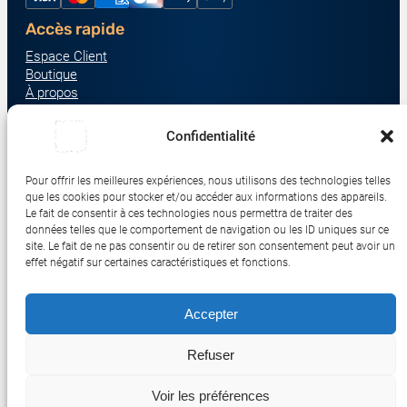
Accès rapide
Espace Client
Boutique
À propos
Nous contacter
Nos catégories produit
Confidentialité
Écrans & Moniteurs
Serveurs & Stockage
Pour offrir les meilleures expériences, nous utilisons des technologies telles
que les cookies pour stocker et/ou accéder aux informations des appareils.
Impression & Consommables
Le fait de consentir à ces technologies nous permettra de traiter des
Ordinateurs & Tablettes
données telles que le comportement de navigation ou les ID uniques sur ce
site. Le fait de ne pas consentir ou de retirer son consentement peut avoir un
Périphériques & Accessoires
effet négatif sur certaines caractéristiques et fonctions.
Réseau & IoT
Accepter
© 2017-2026 SWEBETECH – Tous droits réservés
Refuser
Mentions légales
Conditions Générales de Vente
Politique de Confidentialité
Politique de Cookies
Politique de Transport
Remboursements et Retours
Voir les préférences