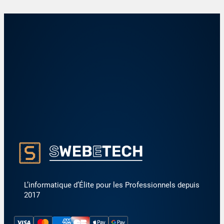
5
1
0
€
9
1
,
0
0
9
2
,
0
€
2
.
€
.
L’informatique d’Élite pour les Professionnels depuis
2017