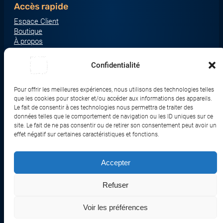
Accès rapide
Espace Client
Boutique
À propos
Nous contacter
Nos catégories produit
Confidentialité
Écrans & Moniteurs
Serveurs & Stockage
Pour offrir les meilleures expériences, nous utilisons des technologies telles
que les cookies pour stocker et/ou accéder aux informations des appareils.
Impression & Consommables
Le fait de consentir à ces technologies nous permettra de traiter des
Ordinateurs & Tablettes
données telles que le comportement de navigation ou les ID uniques sur ce
Périphériques & Accessoires
site. Le fait de ne pas consentir ou de retirer son consentement peut avoir un
effet négatif sur certaines caractéristiques et fonctions.
Réseau & IoT
Accepter
© 2017-2026 SWEBETECH – Tous droits réservés
Refuser
Mentions légales
Conditions Générales de Vente
Politique de Confidentialité
Politique de Cookies
Politique de Transport
Remboursements et Retours
Voir les préférences
Réalisé et optimisé par Swebetech