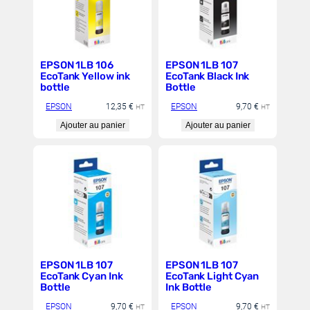
EPSON 1LB 106
EPSON 1LB 107
EcoTank Yellow ink
EcoTank Black Ink
bottle
Bottle
EPSON
12,35
€
EPSON
9,70
€
HT
HT
Ajouter au panier
Ajouter au panier
EPSON 1LB 107
EPSON 1LB 107
EcoTank Cyan Ink
EcoTank Light Cyan
Bottle
Ink Bottle
EPSON
9,70
€
EPSON
9,70
€
HT
HT