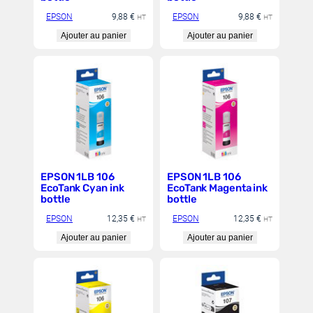
EPSON
9,88
€
EPSON
9,88
€
HT
HT
Ajouter au panier
Ajouter au panier
EPSON 1LB 106
EPSON 1LB 106
EcoTank Cyan ink
EcoTank Magenta ink
bottle
bottle
EPSON
12,35
€
EPSON
12,35
€
HT
HT
Ajouter au panier
Ajouter au panier