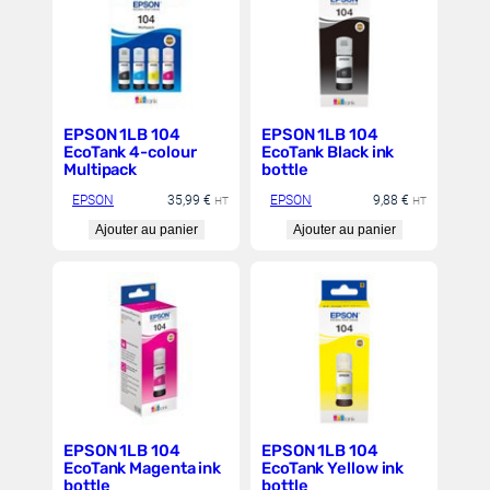
utilisateur.
EPSON 1LB 104
EPSON 1LB 104
EcoTank 4-colour
EcoTank Black ink
Multipack
bottle
EPSON
35,99
€
EPSON
9,88
€
HT
HT
Ajouter au panier
Ajouter au panier
EPSON 1LB 104
EPSON 1LB 104
EcoTank Magenta ink
EcoTank Yellow ink
bottle
bottle