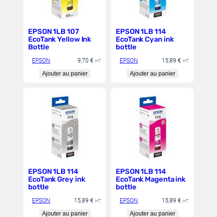
EPSON 1LB 107
EPSON 1LB 114
EcoTank Yellow Ink
EcoTank Cyan ink
Bottle
bottle
EPSON
9,70
€
EPSON
15,89
€
HT
HT
Ajouter au panier
Ajouter au panier
EPSON 1LB 114
EPSON 1LB 114
EcoTank Grey ink
EcoTank Magenta ink
bottle
bottle
EPSON
15,89
€
EPSON
15,89
€
HT
HT
Ajouter au panier
Ajouter au panier