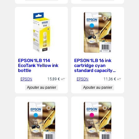
EPSON 1LB 114
EPSON 1LB 16 ink
EcoTank Yellow ink
cartridge cyan
bottle
standard capacity
3.1ml 165 pages 1-
EPSON
15,89
€
EPSON
11,36
€
HT
pack blister without
HT
alarm
Ajouter au panier
Ajouter au panier