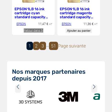
EPSON 1LB 16 ink
EPSON 1LB 16 ink
cartridge cyan
cartridge magenta
standard capacity
standard capacity
3.1ml 165 pages 1-
3.1ml 165 pages 1-
EPSON
11,47
€
EPSON
11,36
€
pack RF-AM blister
HT
pack blister without
HT
w/s
alarm
Retour dans 5j
Ajouter au panier
…
1
2
3
51
Page suivante
Nos marques partenaires
depuis 2017