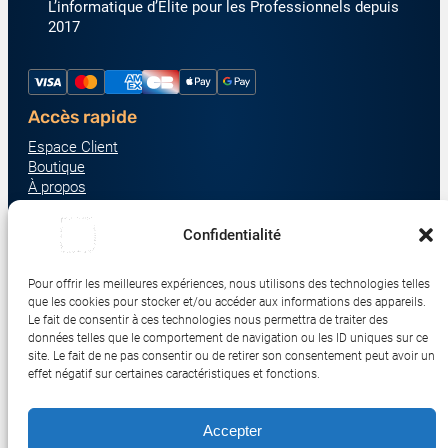
L’informatique d’Élite pour les Professionnels depuis
2017
Accès rapide
Espace Client
Boutique
À propos
Nous contacter
Nos catégories produit
Confidentialité
Écrans & Moniteurs
Serveurs & Stockage
Pour offrir les meilleures expériences, nous utilisons des technologies telles
que les cookies pour stocker et/ou accéder aux informations des appareils.
Impression & Consommables
Le fait de consentir à ces technologies nous permettra de traiter des
Ordinateurs & Tablettes
données telles que le comportement de navigation ou les ID uniques sur ce
site. Le fait de ne pas consentir ou de retirer son consentement peut avoir un
Périphériques & Accessoires
effet négatif sur certaines caractéristiques et fonctions.
Réseau & IoT
Accepter
© 2017-2026 SWEBETECH – Tous droits réservés