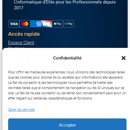
L’informatique d’Élite pour les Professionnels depuis
2017
Accès rapide
Espace Client
Boutique
À propos
Confidentialité
Nous contacter
Nos catégories produit
Pour offrir les meilleures expériences, nous utilisons des technologies telles
Écrans & Moniteurs
que les cookies pour stocker et/ou accéder aux informations des appareils.
Serveurs & Stockage
Le fait de consentir à ces technologies nous permettra de traiter des
données telles que le comportement de navigation ou les ID uniques sur ce
Impression & Consommables
site. Le fait de ne pas consentir ou de retirer son consentement peut avoir un
Ordinateurs & Tablettes
effet négatif sur certaines caractéristiques et fonctions.
Périphériques & Accessoires
Gérer les services
Réseau & IoT
Accepter
© 2017-2026 SWEBETECH – Tous droits réservés