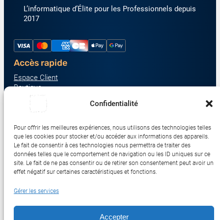
L’informatique d’Élite pour les Professionnels depuis
2017
Accès rapide
Espace Client
Boutique
À propos
Confidentialité
Nous contacter
Nos catégories produit
Pour offrir les meilleures expériences, nous utilisons des technologies telles
Écrans & Moniteurs
que les cookies pour stocker et/ou accéder aux informations des appareils.
Serveurs & Stockage
Le fait de consentir à ces technologies nous permettra de traiter des
données telles que le comportement de navigation ou les ID uniques sur ce
Impression & Consommables
site. Le fait de ne pas consentir ou de retirer son consentement peut avoir un
Ordinateurs & Tablettes
effet négatif sur certaines caractéristiques et fonctions.
Périphériques & Accessoires
Gérer les services
Réseau & IoT
Accepter