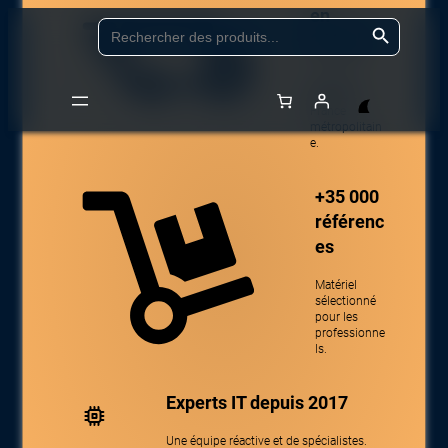
en
Aller
Search Button
Search
for:
24/48h
au
contenu
Livraison
partout en
France
métropolitain
Accueil
/
Boutique
/
Audio, vidéo, affichage & TV
/
Casques et
e.
microphones
/
Casques professionnels
/ EPOS IMPACT 100 MS Mono
USB-C+A
+35 000
référenc
es
Matériel
sélectionné
pour les
professionne
ls.
Experts IT depuis 2017
Une équipe réactive et de spécialistes.