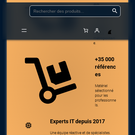
en
Aller
Search Button
Search
for:
24/48h
au
contenu
Livraison
partout en
France
métropolitain
Accueil
/
Boutique
/
Audio, vidéo, affichage & TV
/
Options et
e.
accessoires
/
Filtres de confidentialité
/ FELLOWES 18.1IN STD FILTRE
PRIVASCREEN
+35 000
référenc
es
Matériel
sélectionné
pour les
professionne
ls.
Experts IT depuis 2017
Une équipe réactive et de spécialistes.