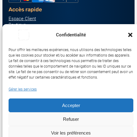
Accès rapide
Espace Client
Boutique
À propos
Confidentialité
Nous contacter
Nos catégories produit
Pour offrir les meilleures expériences, nous utilisons des technologies telles
Écrans & Moniteurs
que les cookies pour stocker et/ou accéder aux informations des appareils.
Serveurs & Stockage
Le fait de consentir à ces technologies nous permettra de traiter des
données telles que le comportement de navigation ou les ID uniques sur ce
Impression & Consommables
site. Le fait de ne pas consentir ou de retirer son consentement peut avoir un
Ordinateurs & Tablettes
effet négatif sur certaines caractéristiques et fonctions.
Périphériques & Accessoires
Gérer les services
Réseau & IoT
Accepter
© 2017-2026 SWEBETECH – Tous droits réservés
Refuser
Mentions légales
Conditions Générales de Vente
Politique de Confidentialité
Politique de Cookies
Politique de Transport
Remboursements et Retours
Voir les préférences