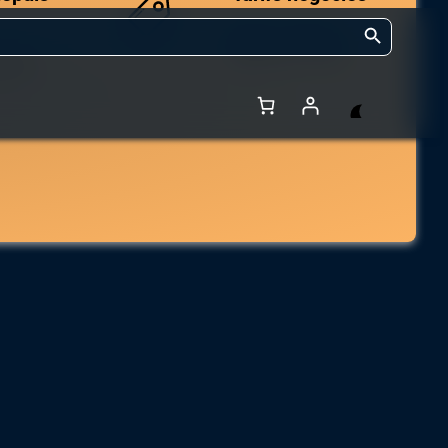
Search Button
Des prix compétitifs
adaptés aux volumes.
 et de