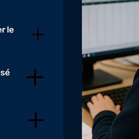
r le
isé