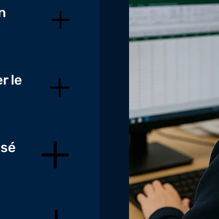
n
r le
isé