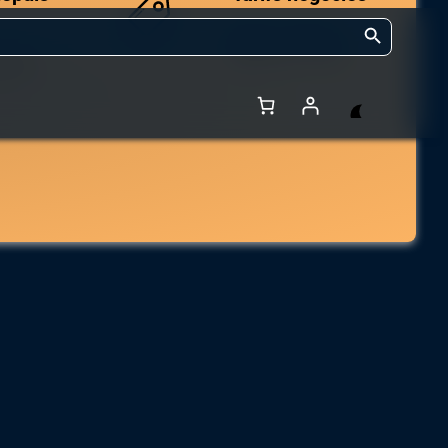
Search Button
Des prix compétitifs
adaptés aux volumes.
 et de