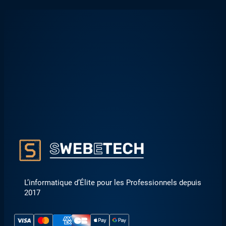
6
€
2
3
0
4
,
3
0
1
3
,
5
€
4
.
€
.
L’informatique d’Élite pour les Professionnels depuis
2017