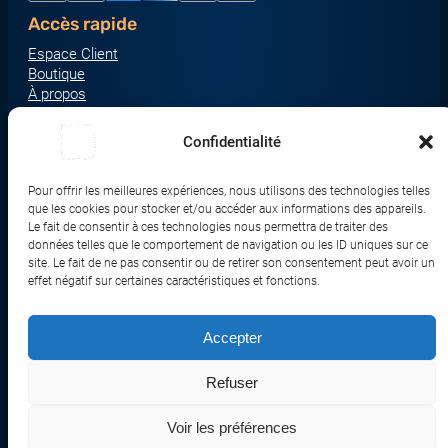
Accès rapide
Espace Client
Boutique
À propos
Nous contacter
Nos catégories produit
Confidentialité
Écrans & Moniteurs
Serveurs & Stockage
Pour offrir les meilleures expériences, nous utilisons des technologies telles
que les cookies pour stocker et/ou accéder aux informations des appareils.
Impression & Consommables
Le fait de consentir à ces technologies nous permettra de traiter des
Ordinateurs & Tablettes
données telles que le comportement de navigation ou les ID uniques sur ce
site. Le fait de ne pas consentir ou de retirer son consentement peut avoir un
Périphériques & Accessoires
effet négatif sur certaines caractéristiques et fonctions.
Réseau & IoT
Accepter
© 2017-2026 SWEBETECH – Tous droits réservés
Refuser
Mentions légales
Conditions Générales de Vente
Politique de Confidentialité
Politique de Cookies
Politique de Transport
Remboursements et Retours
Voir les préférences
Réalisé et optimisé par Swebetech