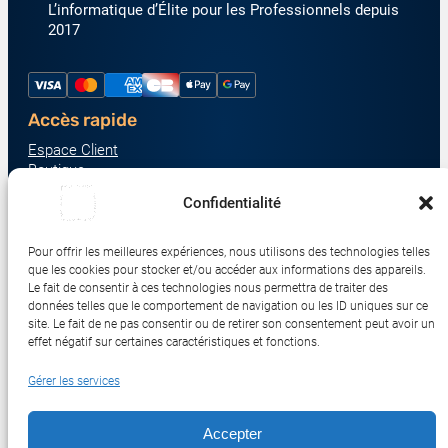
L’informatique d’Élite pour les Professionnels depuis
2017
Accès rapide
Espace Client
Boutique
À propos
Confidentialité
Nous contacter
Nos catégories produit
Pour offrir les meilleures expériences, nous utilisons des technologies telles
Écrans & Moniteurs
que les cookies pour stocker et/ou accéder aux informations des appareils.
Serveurs & Stockage
Le fait de consentir à ces technologies nous permettra de traiter des
données telles que le comportement de navigation ou les ID uniques sur ce
Impression & Consommables
site. Le fait de ne pas consentir ou de retirer son consentement peut avoir un
Ordinateurs & Tablettes
effet négatif sur certaines caractéristiques et fonctions.
Périphériques & Accessoires
Gérer les services
Réseau & IoT
Accepter