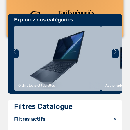
Tarifs négociés
Explorez nos catégories
Des prix compétitifs adaptés aux
volumes.
Ordinateurs et tablettes
Audio, vidéo, a
Filtres Catalogue
Filtres actifs