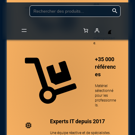
en
Aller
Search Button
Search
for:
24/48h
au
contenu
Livraison
partout en
France
métropolitain
Accueil
/
Boutique
/
Logiciels & Cloud
/
Logiciel réseau
/
Logiciel Network
e.
Appliance
/ CISCO IE 3100 DNA Essentials 12 ports 5 Year Term license
+35 000
référenc
es
Matériel
sélectionné
pour les
professionne
ls.
Experts IT depuis 2017
Une équipe réactive et de spécialistes.