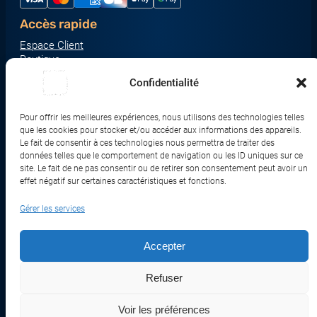
Accès rapide
Espace Client
Boutique
À propos
Confidentialité
Nous contacter
Nos catégories produit
Pour offrir les meilleures expériences, nous utilisons des technologies telles
Écrans & Moniteurs
que les cookies pour stocker et/ou accéder aux informations des appareils.
Serveurs & Stockage
Le fait de consentir à ces technologies nous permettra de traiter des
données telles que le comportement de navigation ou les ID uniques sur ce
Impression & Consommables
site. Le fait de ne pas consentir ou de retirer son consentement peut avoir un
Ordinateurs & Tablettes
effet négatif sur certaines caractéristiques et fonctions.
Périphériques & Accessoires
Gérer les services
Réseau & IoT
Accepter
© 2017-2026 SWEBETECH – Tous droits réservés
Refuser
Mentions légales
Conditions Générales de Vente
Politique de Confidentialité
Politique de Cookies
Politique de Transport
Remboursements et Retours
Voir les préférences