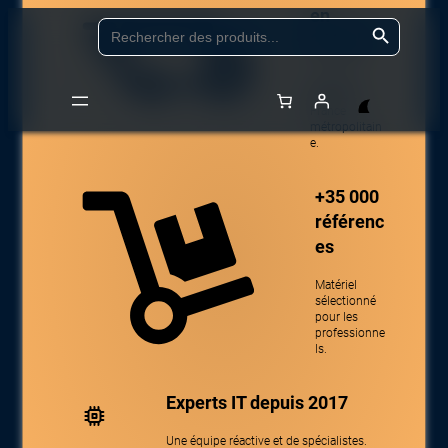
en
Aller
Search Button
Search
for:
24/48h
au
contenu
Livraison
partout en
France
métropolitain
Accueil
/
Boutique
/
Logiciels & Cloud
/
Logiciel réseau
/
Logiciel de
e.
gestion de réseau
/ CISCO Meraki MS220-48 Enterprise License
+35 000
référenc
es
Matériel
sélectionné
pour les
professionne
ls.
Experts IT depuis 2017
Une équipe réactive et de spécialistes.