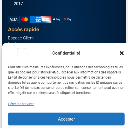
2017
Accès rapide
Espace Client
Boutique
À propos
Confidentialité
Nous contacter
Nos catégories produit
Pour offrir les meilleures expériences, nous utilisons des technologies telles
Écrans & Moniteurs
que les cookies pour stocker et/ou accéder aux informations des appareils.
Serveurs & Stockage
Le fait de consentir à ces technologies nous permettra de traiter des
données telles que le comportement de navigation ou les ID uniques sur ce
Impression & Consommables
site. Le fait de ne pas consentir ou de retirer son consentement peut avoir un
Ordinateurs & Tablettes
effet négatif sur certaines caractéristiques et fonctions.
Périphériques & Accessoires
Gérer les services
Réseau & IoT
Accepter
© 2017-2026 SWEBETECH – Tous droits réservés