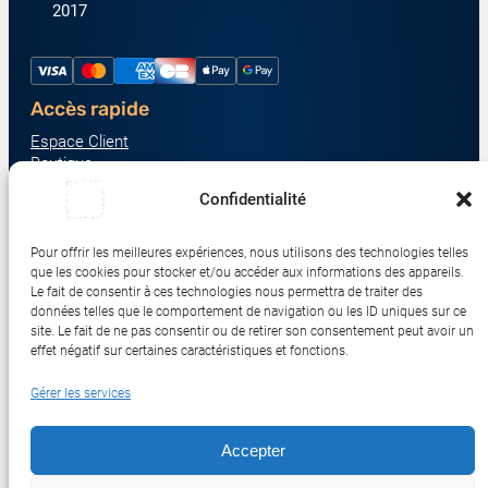
2017
Accès rapide
Espace Client
Boutique
À propos
Confidentialité
Nous contacter
Nos catégories produit
Pour offrir les meilleures expériences, nous utilisons des technologies telles
Écrans & Moniteurs
que les cookies pour stocker et/ou accéder aux informations des appareils.
Serveurs & Stockage
Le fait de consentir à ces technologies nous permettra de traiter des
données telles que le comportement de navigation ou les ID uniques sur ce
Impression & Consommables
site. Le fait de ne pas consentir ou de retirer son consentement peut avoir un
Ordinateurs & Tablettes
effet négatif sur certaines caractéristiques et fonctions.
Périphériques & Accessoires
Gérer les services
Réseau & IoT
Accepter
© 2017-2026 SWEBETECH – Tous droits réservés