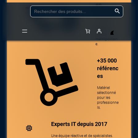
en
Aller
Search Button
Search
for:
24/48h
au
contenu
Livraison
partout en
France
métropolitain
Accueil
/
Boutique
/
Impression, numérisation et
e.
consommables
/
Consommables – Laser
/
Toners
/ OKI TONER Black
C532/MC573 7K
+35 000
référenc
es
Matériel
sélectionné
pour les
professionne
ls.
Experts IT depuis 2017
Une équipe réactive et de spécialistes.