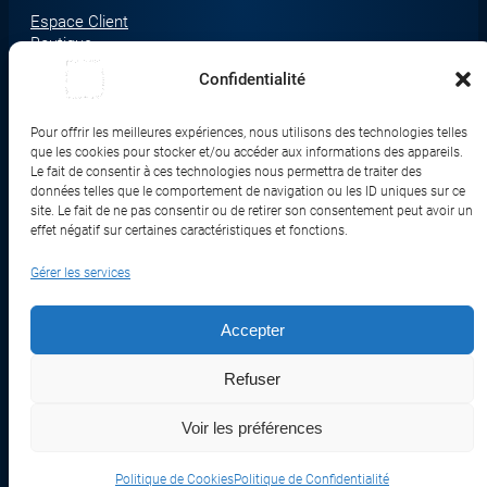
Espace Client
Boutique
À propos
Confidentialité
Nous contacter
Nos catégories produit
Pour offrir les meilleures expériences, nous utilisons des technologies telles
Écrans & Moniteurs
que les cookies pour stocker et/ou accéder aux informations des appareils.
Serveurs & Stockage
Le fait de consentir à ces technologies nous permettra de traiter des
données telles que le comportement de navigation ou les ID uniques sur ce
Impression & Consommables
site. Le fait de ne pas consentir ou de retirer son consentement peut avoir un
Ordinateurs & Tablettes
effet négatif sur certaines caractéristiques et fonctions.
Périphériques & Accessoires
Gérer les services
Réseau & IoT
Accepter
© 2017-2026 SWEBETECH – Tous droits réservés
Refuser
Mentions légales
Conditions Générales de Vente
Politique de Confidentialité
Politique de Cookies
Politique de Transport
Remboursements et Retours
Voir les préférences
Réalisé et optimisé par Swebetech
Politique de Cookies
Politique de Confidentialité