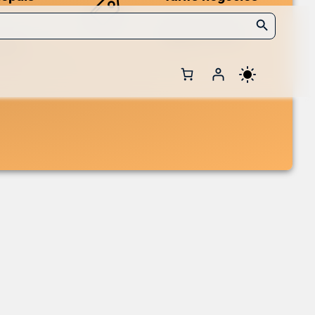
Search Button
Des prix compétitifs
adaptés aux volumes.
 et de