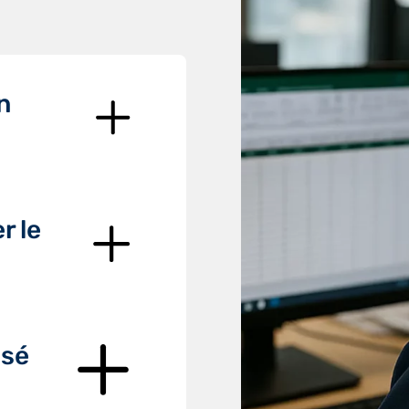
n
r le
isé