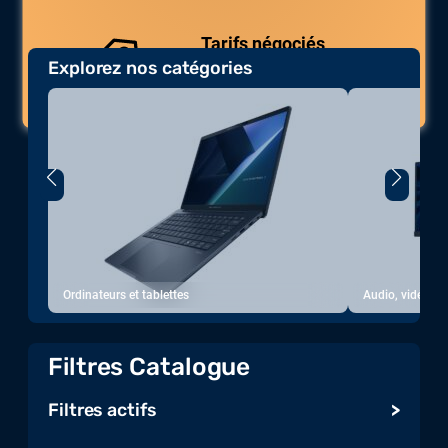
Tarifs négociés
Explorez nos catégories
Des prix compétitifs adaptés aux
volumes.
Ordinateurs et tablettes
Audio, vidéo, a
Filtres Catalogue
Filtres actifs