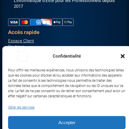
L’informatique d’Élite pour les Professionnels depuis
2017
Accès rapide
Espace Client
Boutique
À propos
Confidentialité
Nous contacter
Nos catégories produit
Pour offrir les meilleures expériences, nous utilisons des technologies telles
Écrans & Moniteurs
que les cookies pour stocker et/ou accéder aux informations des appareils.
Serveurs & Stockage
Le fait de consentir à ces technologies nous permettra de traiter des
données telles que le comportement de navigation ou les ID uniques sur ce
Impression & Consommables
site. Le fait de ne pas consentir ou de retirer son consentement peut avoir un
Ordinateurs & Tablettes
effet négatif sur certaines caractéristiques et fonctions.
Périphériques & Accessoires
Gérer les services
Réseau & IoT
Accepter
© 2017-2026 SWEBETECH – Tous droits réservés