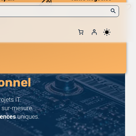
Search Button
Des prix compétitifs
adaptés aux volumes.
 et de
onnel
jets IT.
 sur-mesure.
rences
uniques.