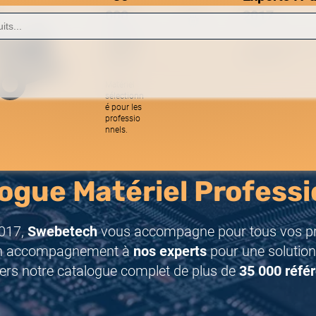
000
2017
référe
Une équipe réactive
nces
spécialistes.
Matériel
sélectionn
é pour les
professio
nnels.
ogue Matériel Professi
017,
Swebetech
vous accompagne pour tous vos pro
n accompagnement à
nos experts
pour une solution
ers notre catalogue complet de plus de
35 000 réfé