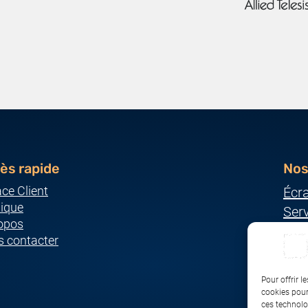
ès rapide
Nos
ce Client
Écr
ique
Ser
opos
Imp
 contacter
Ordi
Pér
Pour offrir l
Rés
cookies pour
ces technolo