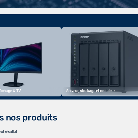
ffichage & TV
Serveur, stockage et onduleur
s nos produits
eul résultat