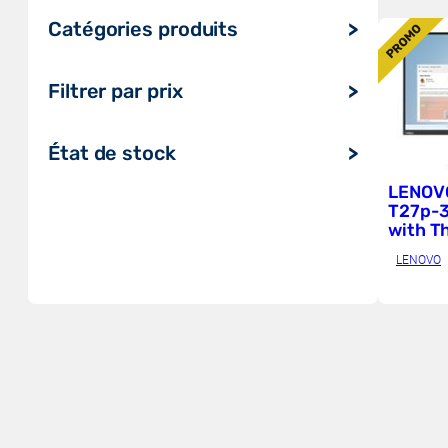
P
Catégories produits
PROMO
R
O
Ordinateurs et tablettes
Filtrer par prix
Audio, vidéo, affichage & TV
Serveur, stockage et onduleur
État de stock
Impression, numérisation et
LENOVO
consommables
T27p-3
Réseau et maison intelligente
with T
Gaming
webca
LENOVO
Composants
Périphériques et accessoires
Systèmes de conférence
Logiciels & Cloud
Télécoms, UCC & Objets
connectés
Radios et répéteurs