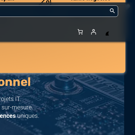
Search Button
Des prix compétitifs
adaptés aux volumes.
 et de
onnel
jets IT.
 sur-mesure.
rences
uniques.