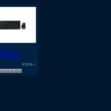
Y
 Desktop
t Wireless
rd and Mouse
67,22
€
HT
Rupture de stock