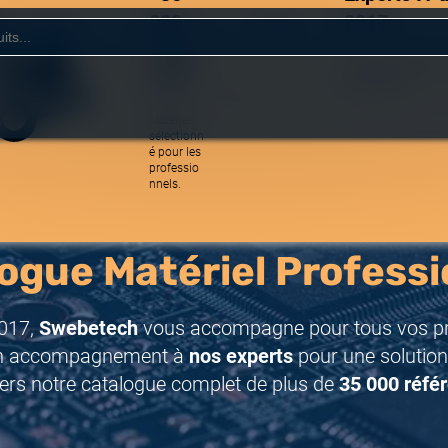
000
2017
référe
Une équipe réactive
nces
spécialistes.
Matériel
sélectionn
é pour les
professio
nnels.
ogue Matériel Professi
017,
Swebetech
vous accompagne pour tous vos pro
n accompagnement à
nos experts
pour une solution
ers notre catalogue complet de plus de
35 000 réfé