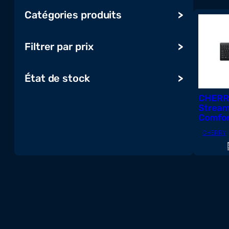
Catégories produits
Ordinateurs et tablettes
Filtrer par prix
Audio, vidéo, affichage & TV
Serveur, stockage et onduleur
État de stock
Impression, numérisation et
CHERR
consommables
Stream
Réseau et maison intelligente
Comfor
Gaming
Keyboa
CHERRY
(EU)
Composants
Périphériques et accessoires
Systèmes de conférence
Logiciels & Cloud
Télécoms, UCC & Objets
connectés
Radios et répéteurs