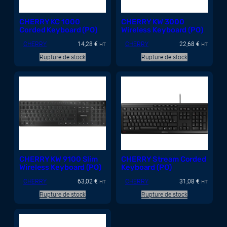
CHERRY KC 1000
CHERRY KW 3000
Corded Keyboard (PO)
Wireless Keyboard (PO)
CHERRY
14,28
€
CHERRY
22,68
€
HT
HT
Rupture de stock
Rupture de stock
CHERRY KW 9100 Slim
CHERRY Stream Corded
Wireless Keyboard (PO)
Keyboard (PO)
CHERRY
63,02
€
CHERRY
31,08
€
HT
HT
Rupture de stock
Rupture de stock