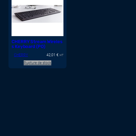
CHERRY Stream Wireles
s Keyboard (PO)
CHERRY
42,01
€
HT
Rupture de stock