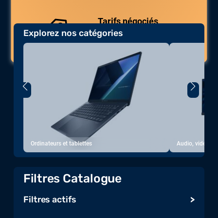
Tarifs négociés
Explorez nos catégories
Des prix compétitifs adaptés aux
volumes.
Ordinateurs et tablettes
Audio, vidéo, a
Filtres Catalogue
Filtres actifs