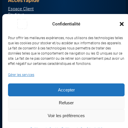
Accès rapide
Espace Client
Boutique
À propos
Confidentialité
Nous contacter
Nos catégories produit
Pour offrir les meilleures expériences, nous utilisons des technologies telles
Écrans & Moniteurs
que les cookies pour stocker et/ou accéder aux informations des appareils.
Serveurs & Stockage
Le fait de consentir à ces technologies nous permettra de traiter des
données telles que le comportement de navigation ou les ID uniques sur ce
Impression & Consommables
site. Le fait de ne pas consentir ou de retirer son consentement peut avoir un
Ordinateurs & Tablettes
effet négatif sur certaines caractéristiques et fonctions.
Périphériques & Accessoires
Gérer les services
Réseau & IoT
Accepter
© 2017-2026 SWEBETECH – Tous droits réservés
Refuser
Mentions légales
Conditions Générales de Vente
Politique de Confidentialité
Politique de Cookies
Politique de Transport
Remboursements et Retours
Voir les préférences
Réalisé et optimisé par Swebetech