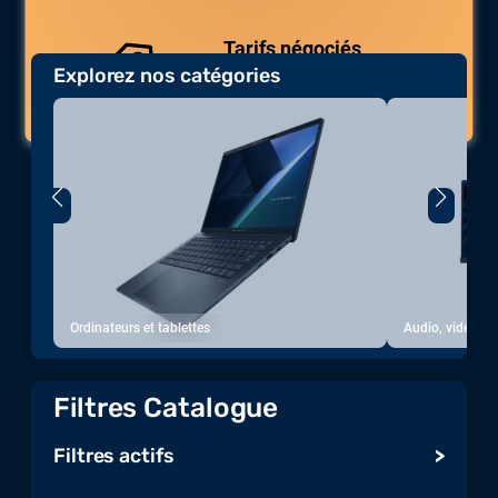
Tarifs négociés
Explorez nos catégories
Des prix compétitifs adaptés aux
volumes.
Ordinateurs et tablettes
Audio, vidéo, a
Filtres Catalogue
Filtres actifs