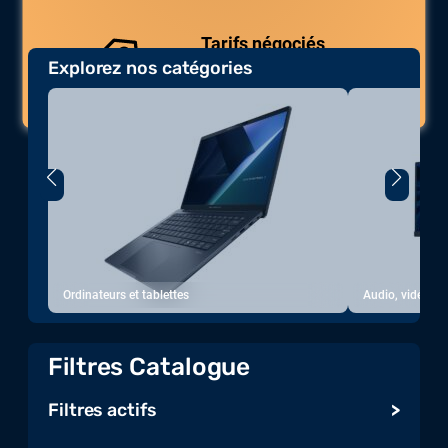
Tarifs négociés
Explorez nos catégories
Des prix compétitifs adaptés aux
volumes.
Ordinateurs et tablettes
Audio, vidéo, a
Filtres Catalogue
Filtres actifs