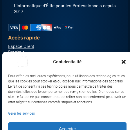
L’informatique d’Élite pour les Professionnels depuis
2017
Accès rapide
Espace Client
Boutique
À propos
Confidentialité
Nous contacter
Nos catégories produit
Pour offrir les meilleures expériences, nous utilisons des technologies telles
Écrans & Moniteurs
que les cookies pour stocker et/ou accéder aux informations des appareils.
Serveurs & Stockage
Le fait de consentir à ces technologies nous permettra de traiter des
données telles que le comportement de navigation ou les ID uniques sur ce
Impression & Consommables
site. Le fait de ne pas consentir ou de retirer son consentement peut avoir un
Ordinateurs & Tablettes
effet négatif sur certaines caractéristiques et fonctions.
Périphériques & Accessoires
Gérer les services
Réseau & IoT
Accepter