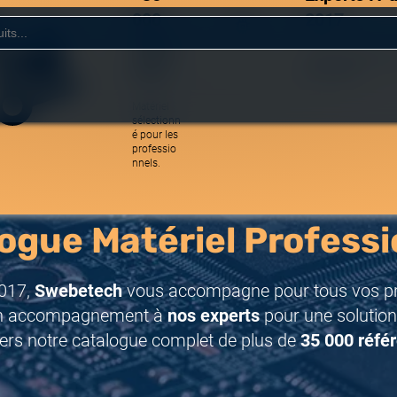
000
2017
référe
Une équipe réactive
nces
spécialistes.
Matériel
sélectionn
é pour les
professio
nnels.
ogue Matériel Professi
017,
Swebetech
vous accompagne pour tous vos pro
n accompagnement à
nos experts
pour une solution
ers notre catalogue complet de plus de
35 000 réfé