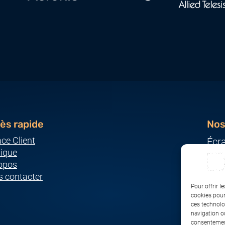
ès rapide
Nos
ce Client
Écr
ique
Ser
opos
Imp
 contacter
Ordi
Pour offrir l
Pér
cookies pour
ces technolo
Rés
navigation ou
consentement