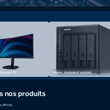
ffichage & TV
Serveur, stockage et onduleur
s nos produits
s affichés