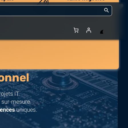
Search Button
Des prix compétitifs
adaptés aux volumes.
 et de
onnel
jets IT.
 sur-mesure.
rences
uniques.