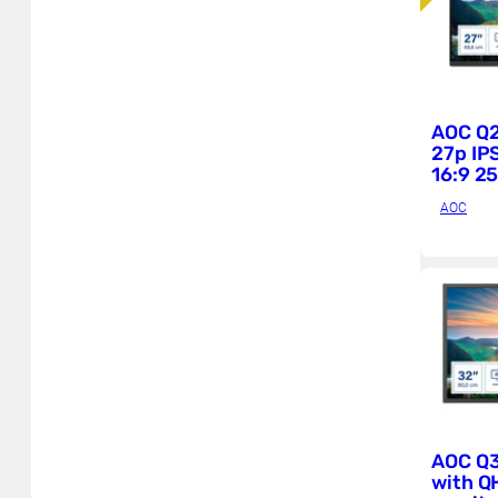
AOC Q
27p IP
16:9 2
4ms HD
AOC
AOC Q3
with Q