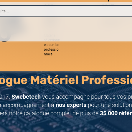
000
2017
référe
Une équipe réactive
nces
spécialistes.
Matériel
sélectionn
é pour les
professio
nnels.
ogue Matériel Professi
017,
Swebetech
vous accompagne pour tous vos pro
n accompagnement à
nos experts
pour une solution
ers notre catalogue complet de plus de
35 000 réfé