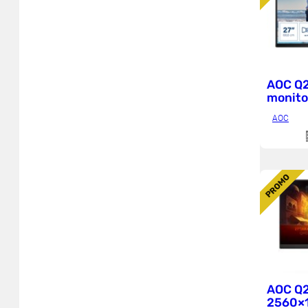
AOC Q
monito
AOC
P
PROMO
R
O
AOC Q
2560×1