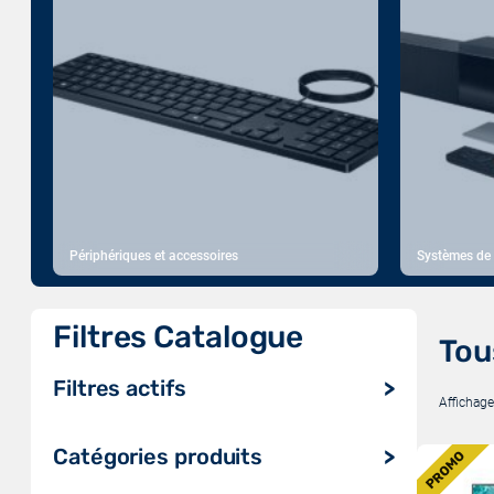
Périphériques et accessoires
Systèmes de
Filtres Catalogue
Tou
Filtres actifs
Affichage
P
Catégories produits
PROMO
R
O