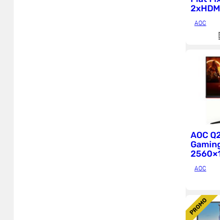
2xHDMI
Internet des objets (IoT)
250cd
AOC
AOC Q
Gaming
2560×
DP Bla
AOC
P
PROMO
R
O