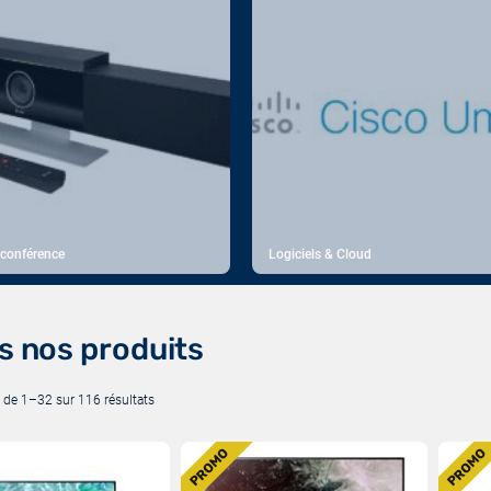
 conférence
Logiciels & Cloud
s nos produits
 de 1–32 sur 116 résultats
P
PROMO
PROMO
R
O
D
D
U
U