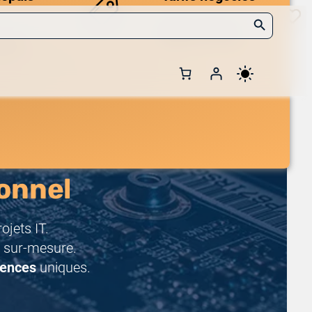
Search Button
Des prix compétitifs
adaptés aux volumes.
 et de
onnel
jets IT.
 sur-mesure.
rences
uniques.