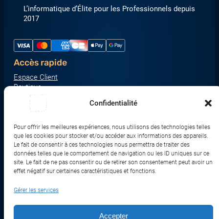
L’informatique d’Élite pour les Professionnels depuis
2017
Accès rapide
Espace Client
Boutique
À propos
Confidentialité
Nous contacter
Nos catégories produit
Pour offrir les meilleures expériences, nous utilisons des technologies telles
Écrans & Moniteurs
que les cookies pour stocker et/ou accéder aux informations des appareils.
Serveurs & Stockage
Le fait de consentir à ces technologies nous permettra de traiter des
données telles que le comportement de navigation ou les ID uniques sur ce
Impression & Consommables
site. Le fait de ne pas consentir ou de retirer son consentement peut avoir un
Ordinateurs & Tablettes
effet négatif sur certaines caractéristiques et fonctions.
Périphériques & Accessoires
Gérer les services
Réseau & IoT
Accepter