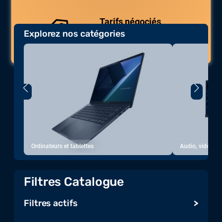
Tarifs négociés
Explorez nos catégories
Des prix compétitifs adaptés aux
volumes.
Ordinateurs et tablettes
Audio, vidéo, a
Filtres Catalogue
Filtres actifs