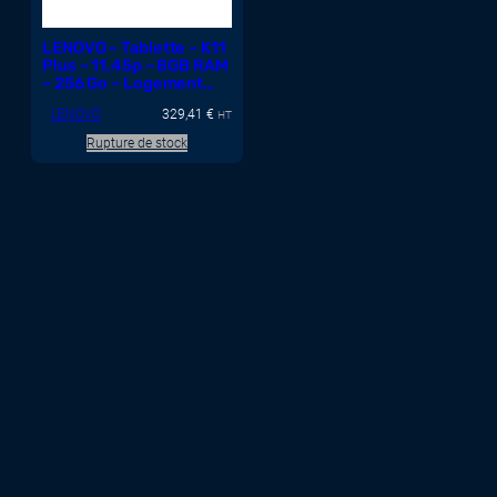
LENOVO – Tablette – K11
Plus – 11,45p – 8GB RAM
– 256 Go – Logement
microSD – 4G – Android
LENOVO
329,41
€
– Gris luna
HT
Rupture de stock