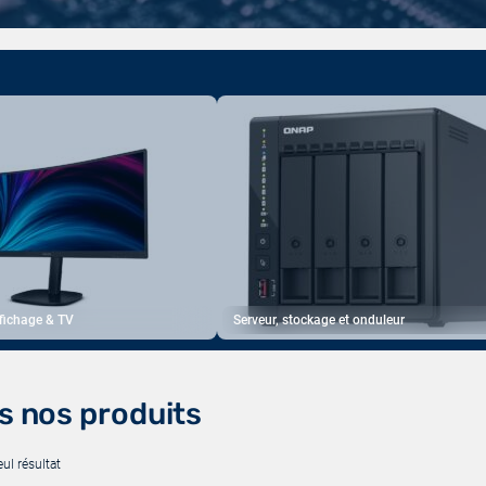
ffichage & TV
Serveur, stockage et onduleur
s nos produits
eul résultat