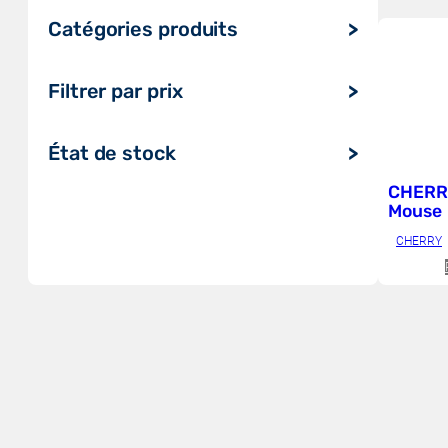
Catégories produits
Ordinateurs et tablettes
Filtrer par prix
Audio, vidéo, affichage & TV
Serveur, stockage et onduleur
État de stock
Impression, numérisation et
CHERRY
consommables
Mouse
Réseau et maison intelligente
CHERRY
Gaming
Composants
Périphériques et accessoires
Systèmes de conférence
Logiciels & Cloud
Télécoms, UCC & Objets
connectés
Radios et répéteurs