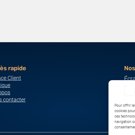
ès rapide
Nos
ce Client
Écr
ique
Ser
opos
Imp
 contacter
Ordi
Pour offrir l
Pér
cookies pour
ces technolo
Rés
navigation ou
consentement