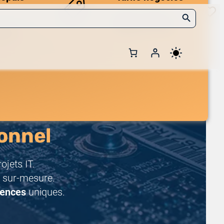
Search Button
Des prix compétitifs
adaptés aux volumes.
 et de
onnel
jets IT.
 sur-mesure.
rences
uniques.