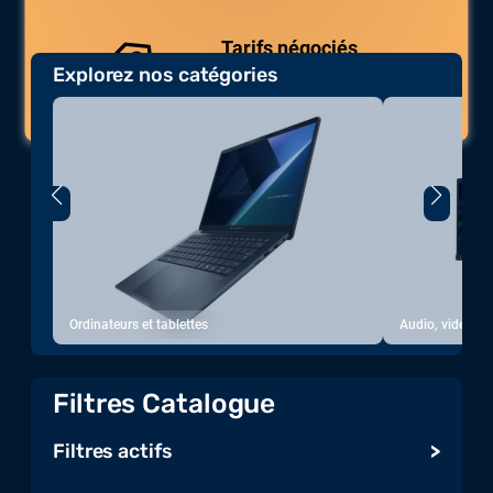
Tarifs négociés
Explorez nos catégories
Des prix compétitifs adaptés aux
volumes.
Ordinateurs et tablettes
Audio, vidéo, a
Filtres Catalogue
Filtres actifs