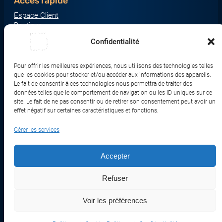
Accès rapide
Espace Client
Boutique
À propos
Confidentialité
Nous contacter
Nos catégories produit
Pour offrir les meilleures expériences, nous utilisons des technologies telles
Écrans & Moniteurs
que les cookies pour stocker et/ou accéder aux informations des appareils.
Serveurs & Stockage
Le fait de consentir à ces technologies nous permettra de traiter des
données telles que le comportement de navigation ou les ID uniques sur ce
Impression & Consommables
site. Le fait de ne pas consentir ou de retirer son consentement peut avoir un
Ordinateurs & Tablettes
effet négatif sur certaines caractéristiques et fonctions.
Périphériques & Accessoires
Gérer les services
Réseau & IoT
Accepter
© 2017-2026 SWEBETECH – Tous droits réservés
Refuser
Mentions légales
Conditions Générales de Vente
Politique de Confidentialité
Politique de Cookies
Politique de Transport
Remboursements et Retours
Voir les préférences
Réalisé et optimisé par Swebetech