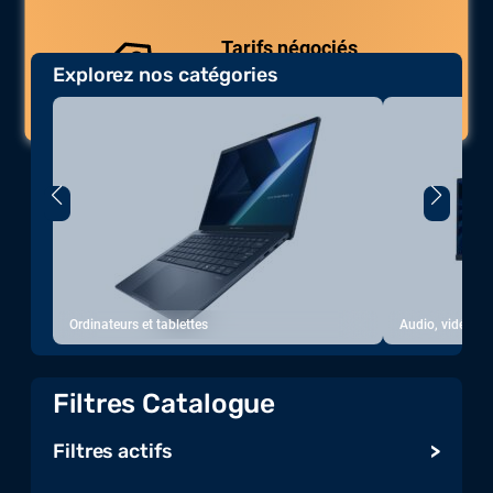
Tarifs négociés
Explorez nos catégories
Des prix compétitifs adaptés aux
volumes.
Ordinateurs et tablettes
Audio, vidéo, a
Filtres Catalogue
Filtres actifs